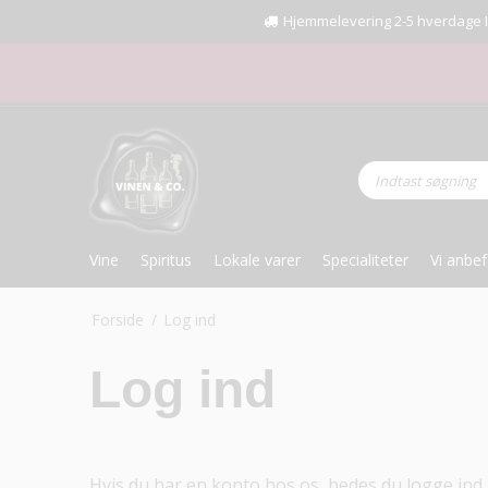
Hjemmelevering 2-5 hverdage I Fr
Vine
Spiritus
Lokale varer
Specialiteter
Vi anbef
Forside
/
Log ind
Log ind
Hvis du har en konto hos os, bedes du logge ind