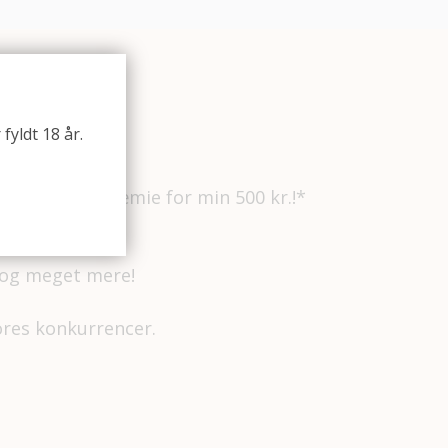
fyldt 18 år.
ind!
e om en vinpræmie for min 500 kr.!*
s og meget mere!
vores konkurrencer.