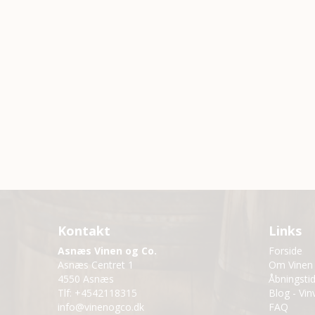
Kontakt
Links
Asnæs Vinen og Co.
Forside
Asnæs Centret 1
Om Vinen
4550 Asnæs
Åbningsti
Tlf
:
+4542118315
Blog - Vin
info@vinenogco.dk
FAQ