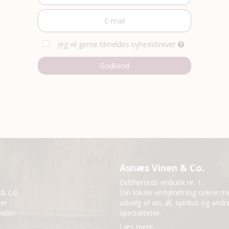
Jeg vil gerne tilmeldes nyhedsbrevet
Godkend
Asnæs Vinen & Co.
Odsherreds vinbutik nr. 1.
 & Co
Din lokale vinforretning online m
der
udvalg af vin, øl, spiritus og andr
viden
specialiteter.
Læs mere…