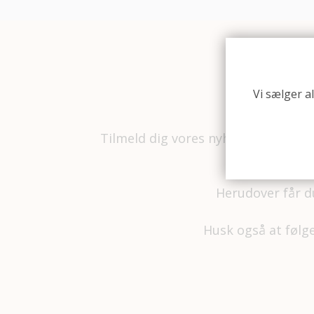
Vi sælger a
Til
Tilmeld dig vores nyhedsbrev så de
Herudover får d
Husk også at føl