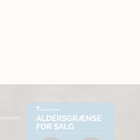
ed et stort
e