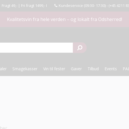
agt 49,- | Fri fragt 1499,- I
Kundeservice (09:30- 17:30) -
(+45 4211 8
Kvalitetsvin fra hele verden – og lokalt fra Odsherred!
aler
Smagekasser
Vin til fester
Gaver
Tilbud
Events
PA
 her