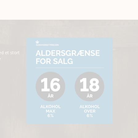
ed et stort
e