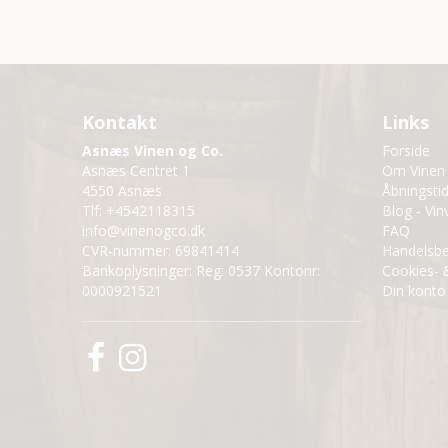
Kontakt
Links
Asnæs Vinen og Co.
Forside
Asnæs Centret 1
Om Vinen
4550 Asnæs
Åbningsti
Tlf
:
+4542118315
Blog - Vin
info@vinenogco.dk
FAQ
CVR-nummer
:
69841414
Handelsbe
Bankoplysninger
:
Reg: 0537 Kontonr:
Cookies- &
0000921521
Din konto