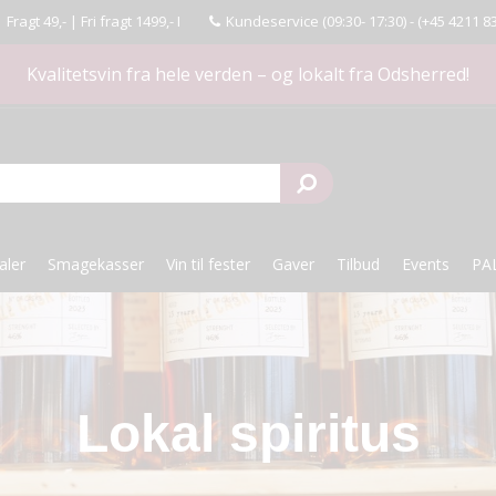
agt 49,- | Fri fragt 1499,- I
Kundeservice (09:30- 17:30) -
(+45 4211 8
Kvalitetsvin fra hele verden – og lokalt fra Odsherred!
aler
Smagekasser
Vin til fester
Gaver
Tilbud
Events
PA
Lokal spiritus