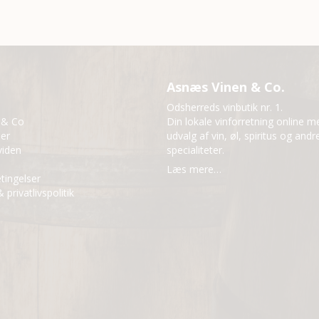
Asnæs Vinen & Co.
Odsherreds vinbutik nr. 1.
 & Co
Din lokale vinforretning online m
der
udvalg af vin, øl, spiritus og andr
viden
specialiteter.
Læs mere…
tingelser
 privatlivspolitik