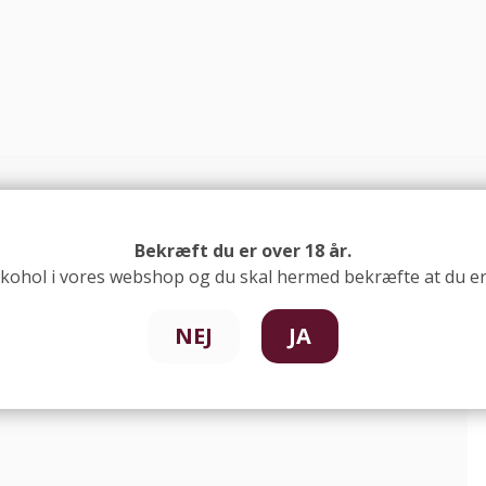
Asnæs Caribisk Guld
Bekræft du er over 18 år.
lkohol i vores webshop og du skal hermed bekræfte at du er 
NEJ
JA