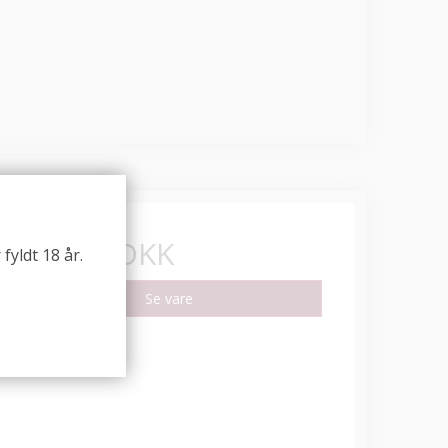
249,00 DKK
fyldt 18 år.
Se vare