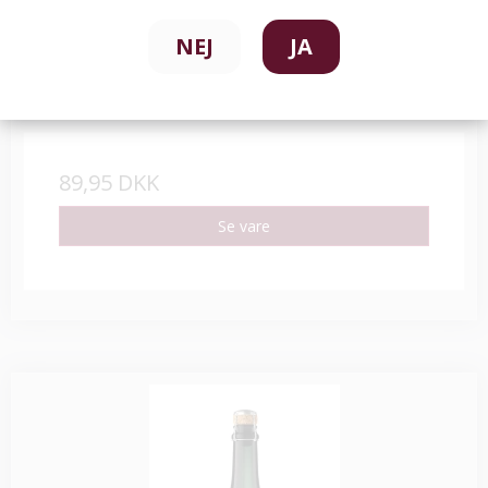
NEJ
JA
ISH Sparkling Rosé
89,95 DKK
Se vare