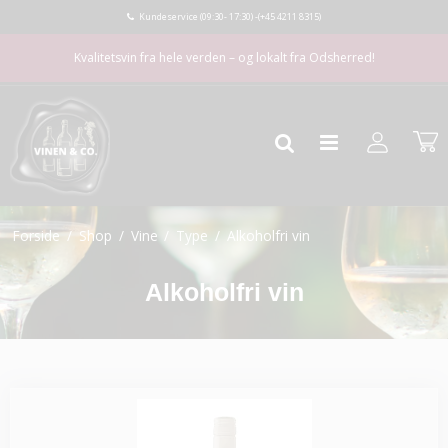
Kundeservice (09:30- 17:30) -
(+45 4211 8315)
Kvalitetsvin fra hele verden – og lokalt fra Odsherred!
Forside
/
Shop
/
Vine
/
Type
/
Alkoholfri vin
Alkoholfri vin