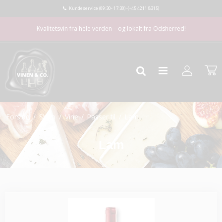
Kundeservice (09:30- 17:30) -
(+45 4211 8315)
Kvalitetsvin fra hele verden – og lokalt fra Odsherred!
Forside
/
Shop
/
Vine
/
Passer til
/
Lam
Lam