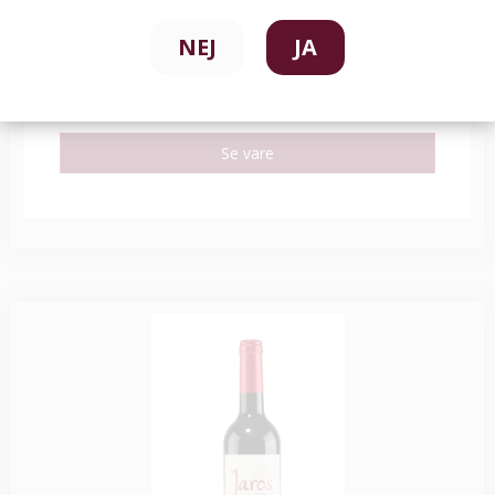
Arnaud Baillot Corton le Rognet
NEJ
JA
2.599,00 DKK
Se vare