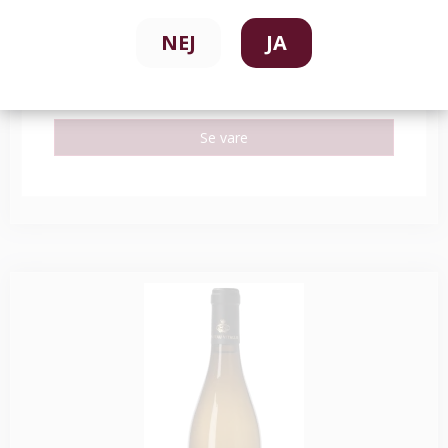
NEJ
JA
229,00 DKK
149,00 DKK
Se vare