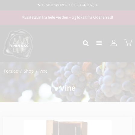
Kundeservice (09:30- 17:30) -
(+45 4211 8315)
Kvalitetsvin fra hele verden – og lokalt fra Odsherred!
Forside
/
Shop
/
Vine
Vine