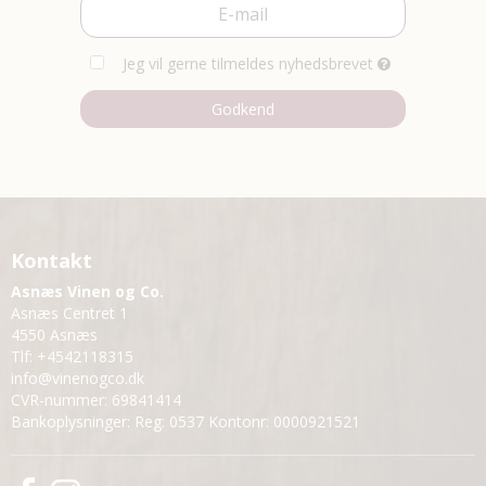
Jeg vil gerne tilmeldes nyhedsbrevet
Godkend
Kontakt
Asnæs Vinen og Co.
Asnæs Centret 1
4550 Asnæs
Tlf
:
+4542118315
info@vinenogco.dk
CVR-nummer
:
69841414
Bankoplysninger
:
Reg: 0537 Kontonr: 0000921521