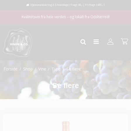
Hjemmelevering 2-5 hverdage I Fragt 49,- | Fri fragt 1499,- I
Kvalitetsvin fra hele verden – og lokalt fra Odsherred!
Forside
/
Shop
/
Vine
/
Type
/
Se flere
Se flere