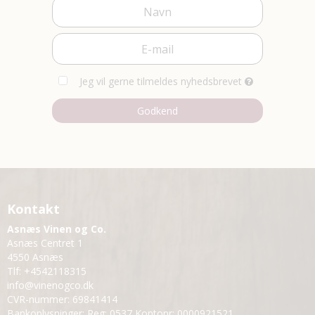
Jeg vil gerne tilmeldes nyhedsbrevet
Godkend
Kontakt
Asnæs Vinen og Co.
Asnæs Centret 1
4550 Asnæs
Tlf
:
+4542118315
info@vinenogco.dk
CVR-nummer
:
69841414
Bankoplysninger
:
Reg: 0537 Kontonr: 0000921521