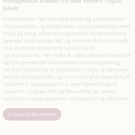
Håndplukket kvalitet fra hele verden - også
lokalt
Vi samarbejder tæt med både lokale og internationale
vinproducenter og håndplukker vores kvalitetsvine med
fokus på smag, håndværk og historie. Vores sortiment
spænder fra klassiske rød- og hvidvine til mousserende
vine, portvine, dessertvine og eksklusive
spiritusvarianter. Her finder du både velkendte favoritter
og nye spændende vinoplevelser som orangevin og
naturvin. Odsherred er hjemsted for nogle af Danmarks
bedste vinproducenter, og vi er stolte af at have dem på
hylderne! Vi samarbejder bl.a. med Vejrhøj Vingård,
Tusen Vin, Bognæs Vin, og flere andre, der skaber
fantastiske smagsoplevelser med passion og håndværk.
Se vores lokale sortiment