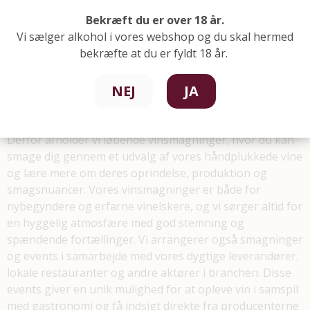
Bekræft du er over 18 år.
Vi sælger alkohol i vores webshop og du skal hermed
bekræfte at du er fyldt 18 år.
Oplev smagen – deltag i vores vinsmagninger
NEJ
JA
og events
Hos Vinen & Co. elsker vi at dele vores passion for vin.
Derfor afholder vi løbende vinsmagninger, hvor du kan
smage dig gennem et udvalg af vores håndplukkede vine
og lære mere om deres oprindelse, produktion og
smagsnuancer. Vores vinsmagninger er både for
nybegyndere og erfarne vinelskere, og vi sørger altid for
en hyggelig atmosfære med god stemning og
spændende fortællinger. Vi arrangerer også smagninger
og events i samarbejde med vores dygtige leverandører,
lokale restauranter og andre aktører i branchen. Disse
events giver en unik mulighed for at opleve vin i samspil
med gastronomi og få indsigt direkte fra producenterne