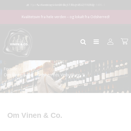
Kundeservice (09:30- 17:30) -
(+45 4211 8315)
Kvalitetsvin fra hele verden – og lokalt fra Odsherred!
Forside
/
Om Vinen & Co. - Odsherreds Vinbutik nr. 1
Om Vinen & Co.