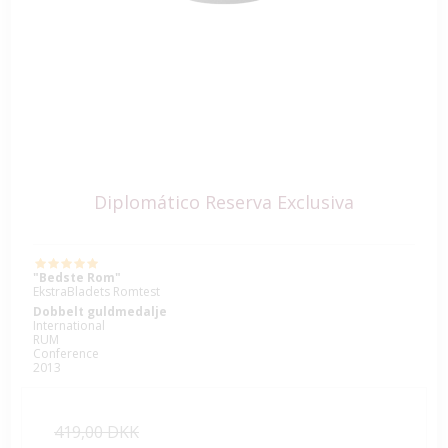
Diplomático Reserva Exclusiva
"Bedste Rom"
EkstraBladets Romtest
Dobbelt guldmedalje
International
RUM
Conference
2013
419,00 DKK