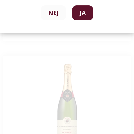
299,00 DKK
NEJ
JA
Se vare