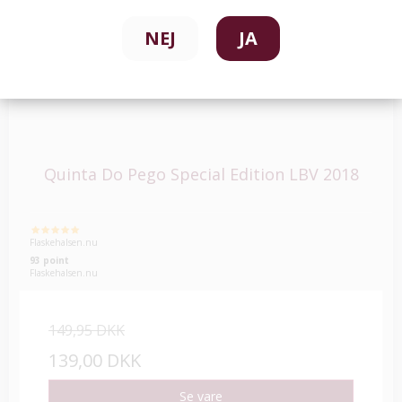
NEJ
JA
Quinta Do Pego Special Edition LBV 2018
Flaskehalsen.nu
93 point
Flaskehalsen.nu
149,95 DKK
139,00 DKK
Se vare