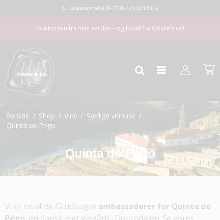
Kundeservice (09:30- 17:30) -
(+45 4211 8315)
Kvalitetsvin fra hele verden – og lokalt fra Odsherred!
Forside
/
Shop
/
Vine
/
Særlige vinhuse
/
Quinta do Pègo
Quinta do Pègo
Vi er en af de få udvalgte
ambassadører for Quinta do
Pégo
, en dansk-ejet vingård i Dourodalen. Se vores