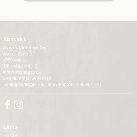
Kontakt
Asnæs Vinen og Co.
Asnæs Centret 1
4550 Asnæs
Tlf
:
+4542118315
info@vinenogco.dk
CVR-nummer
:
69841414
Bankoplysninger
:
Reg: 0537 Kontonr: 0000921521
Links
Forside