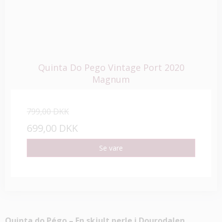
Quinta Do Pego Vintage Port 2020
Magnum
799,00 DKK
699,00 DKK
Se vare
Quinta do Pégo – En skjult perle i Dourodalen