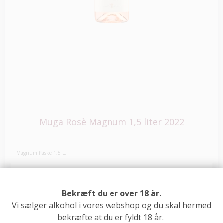
Muga Rosè Magnum 1,5 liter 2022
Magnum flaske 1,5 L.
389,00 DKK
Bekræft du er over 18 år.
225,00 DKK
Vi sælger alkohol i vores webshop og du skal hermed
bekræfte at du er fyldt 18 år.
Se vare