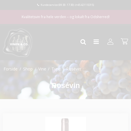
Kundeservice (09:30- 17:30) -
(+45 4211 8315)
Kvalitetsvin fra hele verden – og lokalt fra Odsherred!
Forside
/
Shop
/
Vine
/
Type
/
Rosévin
Rosévin