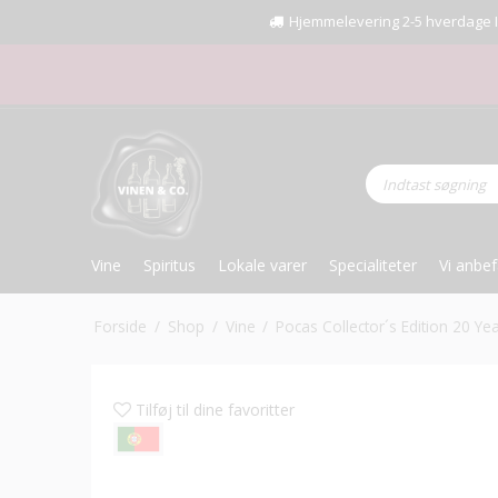
Hjemmelevering 2-5 hverdage I Fr
Vine
Spiritus
Lokale varer
Specialiteter
Vi anbef
Forside
/
Shop
/
Vine
/
Pocas Collector´s Edition 20 Y
Tilføj til dine favoritter