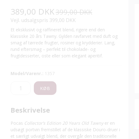
389,00 DKK
399,00 DKK
Vejl. udsalgspris 399,00 DKK
Et eksklusivt og raffineret blend, rigere end den
klassiske 20 års Tawny. Gylden ravfarvet med duft og
smag af tørrede frugter, rosiner og krydderier. Lang,
rund eftersmag – perfekt til chokolade- og
frugtdesserter, oste eller som elegant aperitif.
Model/Varenr.:
1357
KØB
Beskrivelse
Pocas
Collector’s Edition 20 Years Old Tawny
er en
udsøgt portvin fremstillet af de klassiske Douro-druer i
et særligt udvalgt blend, der overgår den traditionelle