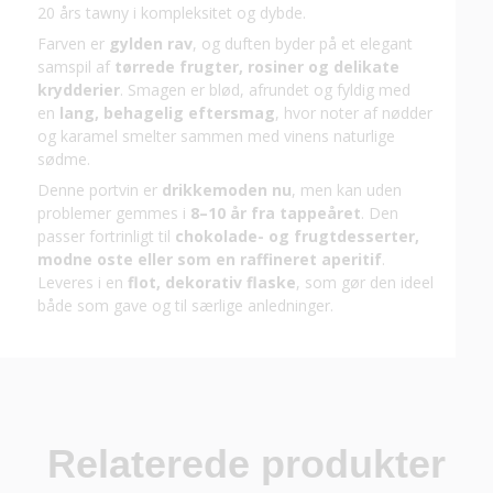
20 års tawny i kompleksitet og dybde.
Farven er
gylden rav
, og duften byder på et elegant
samspil af
tørrede frugter, rosiner og delikate
krydderier
. Smagen er blød, afrundet og fyldig med
en
lang, behagelig eftersmag
, hvor noter af nødder
og karamel smelter sammen med vinens naturlige
sødme.
Denne portvin er
drikkemoden nu
, men kan uden
problemer gemmes i
8–10 år fra tappeåret
. Den
passer fortrinligt til
chokolade- og frugtdesserter,
modne oste eller som en raffineret aperitif
.
Leveres i en
flot, dekorativ flaske
, som gør den ideel
både som gave og til særlige anledninger.
Relaterede produkter