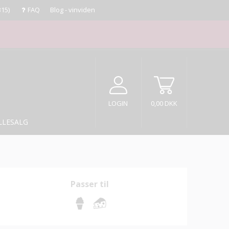
315)
FAQ
Blog - vinviden
LOGIN
0,00 DKK
LLESALG
Passer til