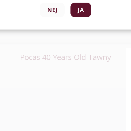
NEJ
JA
Pocas 40 Years Old Tawny