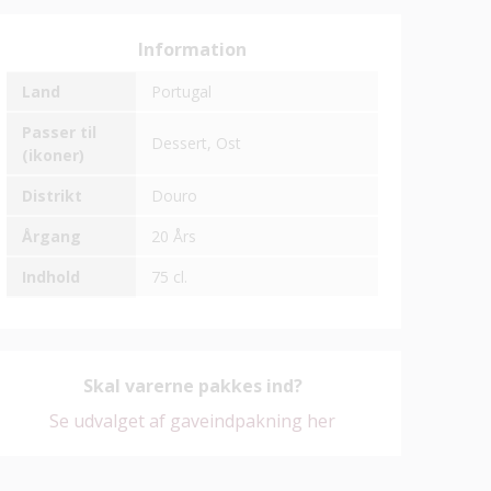
Information
Land
Portugal
Passer til
Dessert,
Ost
(ikoner)
Distrikt
Douro
Årgang
20 Års
Indhold
75 cl.
Skal varerne pakkes ind?
Se udvalget af gaveindpakning her