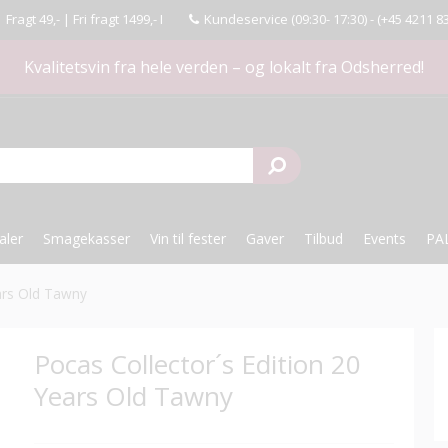
agt 49,- | Fri fragt 1499,- I
Kundeservice (09:30- 17:30) -
(+45 4211 8
Kvalitetsvin fra hele verden – og lokalt fra Odsherred!
aler
Smagekasser
Vin til fester
Gaver
Tilbud
Events
PA
ears Old Tawny
Pocas Collector´s Edition 20
Years Old Tawny