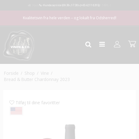
Kundeservice (09:30- 17:30) -
(+45 4211 8315)
Kvalitetsvin fra hele verden – og lokalt fra Odsherred!
Forside
/
Shop
/
Vine
/
Bread & Butter Chardonnay 2023
Tilføj til dine favoritter