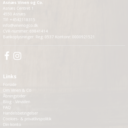
Asnæs Vinen og Co.
Asnæs Centret 1
4550 Asnæs
Tlf
:
+4542118315
info@vinenogco.dk
CVR-nummer
:
69841414
Bankoplysninger
:
Reg: 0537 Kontonr: 0000921521
Links
Forside
Om Vinen & Co
Åbningstider
Blog - Vinviden
FAQ
Handelsbetingelser
Cookies- & privatlivspolitik
Din konto