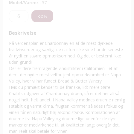
Model/Varenr.:
57
KØB
Beskrivelse
På verdensplan er Chardonnay en af de mest dyrkede
hvidvinsdruer og særligt de californiske vine har de seneste
år nydt en større opmærksomhed. Og det er bestemt ikke
uden grund!
Der er flere fremragende vindistrikter i Californien - et af
dem, der nyder mest velfortjent opmærksomhed er Napa
Valley, hvor vi har fundet Bread & Butter Winery.
Hvis du primært kender til de franske, lidt mere tørre
Chablis-udgaver af Chardonnay-druen, så er det her altså
noget helt, helt andet. I Napa Valley modnes druerne nemlig
i stabilt og varmt klima, frugten kommer således i fokus og
vinen får en naturligt høj alkoholstyrke. Kombinationen af
druerne fra Napa Valley og druerne lige udenfor de dyre
marker er medvirkende til, at kvaliteten langt overgår det,
man reelt skal betale for vinen.