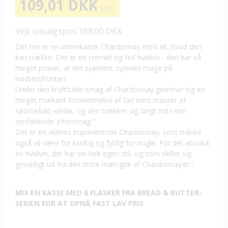
109,01 DKK
6 stk.
Vejl. udsalgspris 169,00 DKK
Det her er en amerikansk Chardonnay med alt, hvad den
kan trække. Det er en cremet og fed hvidvin - den har så
meget power, at det sjældent opleves mage på
hvidvinsfronten.
Under den kraftfulde smag af Chardonnay gemmer sig en
meget markant fornemmelse af fad med masser af
sødmefuld vanille, og den trækker sig langt ind i den
omfattende eftersmag."
Det er en aldeles imponerende Chardonnay, som måske
også vil være for kraftig og fyldig for nogle. For det absolut
en hvidvin, der har sin helt egen stil, og som skiller sig
gevaldigt ud fra den store mængde af Chardonnay’er."
MIX EN KASSE MED 6 FLASKER FRA BREAD & BUTTER-
SERIEN FOR AT OPNÅ FAST LAV PRIS