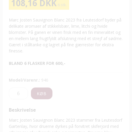
108,16 DKK
6 stk.
Marc Josten Sauvignon Blanc 2023 fra Leutesdorf byder på
delikate aromaer af stikkelsbær, lime, litchi og hvide
blomster. På ganen er vinen frisk med en fin mineralitet og
en mellem lang frugtfyldt afslutning med et strejf af sødme.
Gæret i ståltanke og lagret på fine gærrester for ekstra
finesse.
BLAND 6 FLASKER FOR 600,-
Model/Varenr.:
946
KØB
Beskrivelse
Marc Josten Sauvignon Blanc 2023 stammer fra Leutesdorf
Gartenlay, hvor druerne dyrkes på forvitret skiferjord med