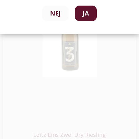
NEJ
JA
Leitz Eins Zwei Dry Riesling