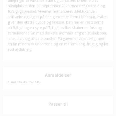
aflejringer af vulkansk aske og pimpsten. Druerne blev
håndplukket den 20. september 2023 med 85° Oechsle og
forsigtigt presset. Vinen er fermenteret udelukkende i
ståltanke og lagret på fine gærrester frem til februar, hvilket
giver den ekstra dybde og finesse. Den har en restsødme
på 5,5 g/l og en syre på 7,1 g/l, hvilket skaber en frisk og
stimulerende vin med delikate aromaer af grøn stikkelsbær,
lime, litchi og hvide blomster. På ganen er vinen livlig med
en fin mineralsk undertone og en mellem lang, frugtig og let
sød afslutning.
Anmeldelser
Bland 6 flasker for 649,-
Passer til