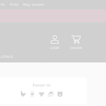
315)
FAQ
Blog - vinviden
LOGIN
0,00 DKK
LLESALG
Passer til