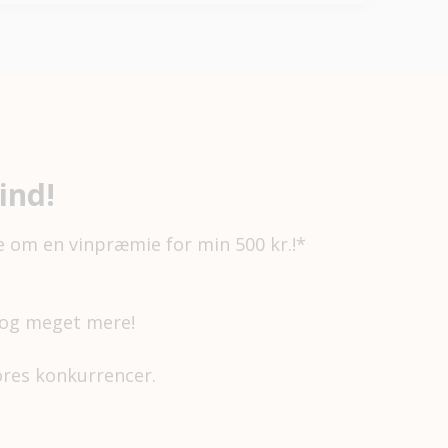
ind!
e om en vinpræmie for min 500 kr.!*
s og meget mere!
vores konkurrencer.