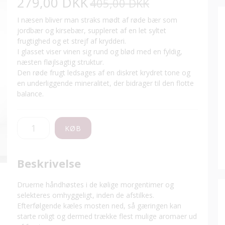
279,00 DKK
405,00 DKK
I næsen bliver man straks mødt af røde bær som
jordbær og kirsebær, suppleret af en let syltet
frugtighed og et strejf af krydderi.
I glasset viser vinen sig rund og blød med en fyldig,
næsten fløjlsagtig struktur.
Den røde frugt ledsages af en diskret krydret tone og
en underliggende mineralitet, der bidrager til den flotte
balance.
KØB
Beskrivelse
Druerne håndhøstes i de kølige morgentimer og
selekteres omhyggeligt, inden de afstilkes.
Efterfølgende kæles mosten ned, så gæringen kan
starte roligt og dermed trække flest mulige aromaer ud