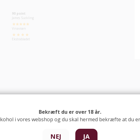
90 point
James Suckling
Vinavisen
Ekstrabladet
Bekræft du er over 18 år.
lkohol i vores webshop og du skal hermed bekræfte at du er 
Moillard Cremant de
NEJ
JA