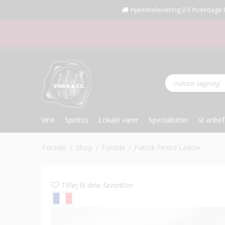
Hjemmelevering 2-5 hverdage I Fr
Vine
Spiritus
Lokale varer
Specialiteter
Vi anbef
Forside
/
Shop
/
Forside
/
Patrick Pestre Ladoix
Tilføj til dine favoritter