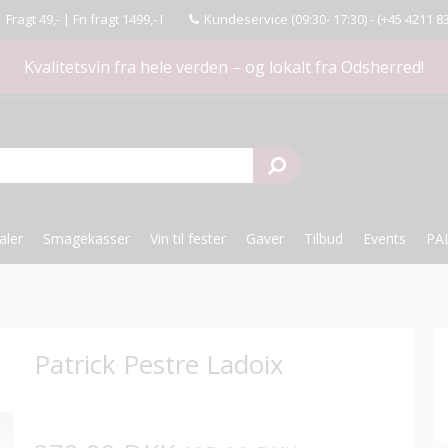
agt 49,- | Fri fragt 1499,- I
Kundeservice (09:30- 17:30) -
(+45 4211 8
Kvalitetsvin fra hele verden – og lokalt fra Odsherred!
aler
Smagekasser
Vin til fester
Gaver
Tilbud
Events
PA
Patrick Pestre Ladoix